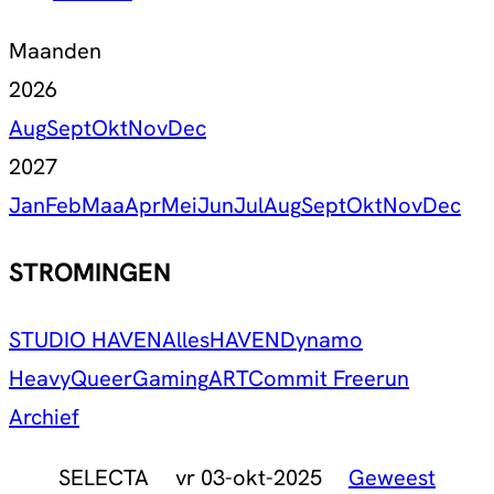
Maanden
2026
Aug
Sept
Okt
Nov
Dec
2027
Jan
Feb
Maa
Apr
Mei
Jun
Jul
Aug
Sept
Okt
Nov
Dec
STROMINGEN
STUDIO HAVEN
Alles
HAVEN
Dynamo
Heavy
Queer
Gaming
ART
Commit Freerun
Archief
SELECTA
vr 03-okt-2025
Geweest