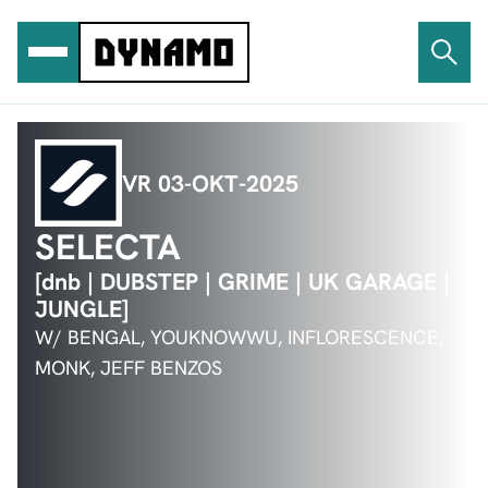
Ga
naar
de
inhoud
VR 03-OKT-2025
SELECTA
[dnb | DUBSTEP | GRIME | UK GARAGE |
JUNGLE]
W/ BENGAL, YOUKNOWWU, INFLORESCENCE,
MONK, JEFF BENZOS