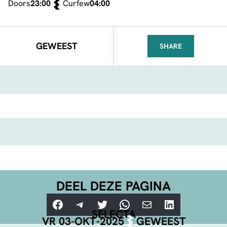
Doors
23:00
Curfew
04:00
GEWEEST
SHARE
FACEBOOK
TELEGRAM
WHATSA
DEEL DEZE PAGINA
Facebook
Telegram
Twitter
WhatsApp
E-mail
LinkedIn
SELECTA
VR 03-OKT-2025
GEWEEST