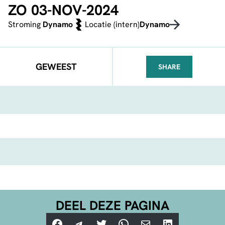
ZO 03-NOV-2024
Stroming
Dynamo
Locatie (intern)
Dynamo
GEWEEST
SHARE
FACEBOOK
TELEGRAM
WHATSA
DEEL DEZE PAGINA
Facebook
Telegram
Twitter
WhatsApp
E-mail
LinkedIn