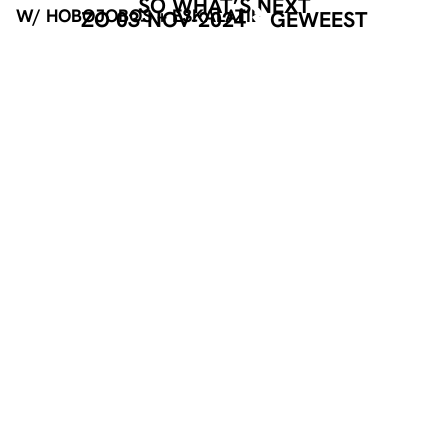
SO WHAT’S NEXT
W/ HOBOJOBOS + ESKALATIE
ZO 03-NOV-2024
GEWEEST
INFO
TICKETS