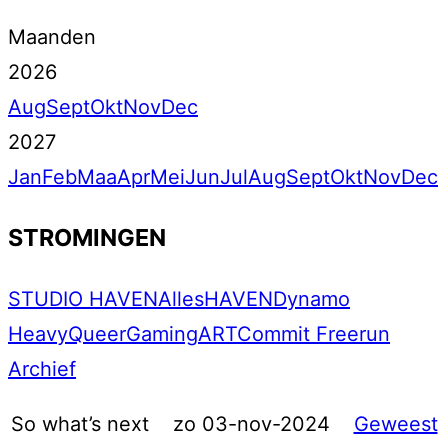
Maanden
2026
Aug
Sept
Okt
Nov
Dec
2027
Jan
Feb
Maa
Apr
Mei
Jun
Jul
Aug
Sept
Okt
Nov
Dec
STROMINGEN
STUDIO HAVEN
Alles
HAVEN
Dynamo
Heavy
Queer
Gaming
ART
Commit Freerun
Archief
So what’s next
zo 03-nov-2024
Geweest