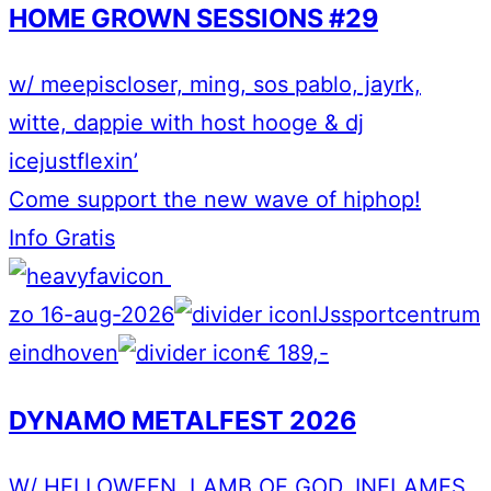
HOME GROWN SESSIONS #29
w/ meepiscloser, ming, sos pablo, jayrk,
witte, dappie with host hooge & dj
icejustflexin’
Come support the new wave of hiphop!
Info
Gratis
zo 16-aug-2026
IJssportcentrum
eindhoven
€ 189,-
DYNAMO METALFEST 2026
W/ HELLOWEEN, LAMB OF GOD, INFLAMES