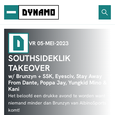
Ga
naar
de
inhoud
VR 05-MEI-2023
SOUTHSIDEKLIK
TAKEOVER
w/ Brunzyn + SSK, Eyesciv, Stay Away
From Dante, Poppa Jay, Yungkid Mino &
Kani
Het beloofd een drukke avond te worden want
niemand minder dan Brunzyn van AlbinoSports
komt!