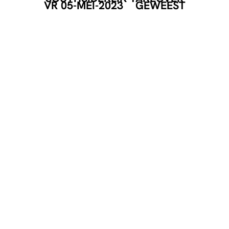
VR 05-MEI-2023
GEWEEST
EVENT POSTER
DOWNLOAD
GEORGANISEERD DOOR
DEEL DEZE PAGINA
Facebook
Telegram
Twitter
WhatsApp
E-mail
LinkedIn