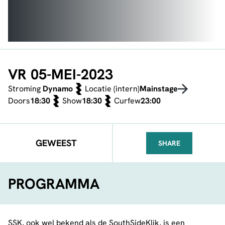
VR 05-MEI-2023
Stroming
Dynamo
Locatie (intern)
Mainstage
Doors
18:30
Show
18:30
Curfew
23:00
GEWEEST
SHARE
FACEBOOK
TELEGRAM
WHATSA
PROGRAMMA
SSK, ook wel bekend als de SouthSideKlik, is een