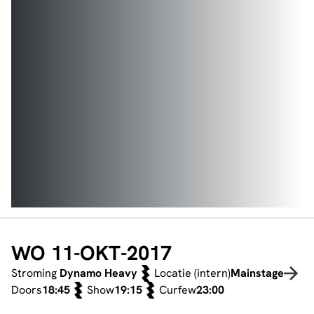
WO 11-OKT-2017
Stroming
Dynamo Heavy
Locatie (intern)
Mainstage
Doors
18:45
Show
19:15
Curfew
23:00