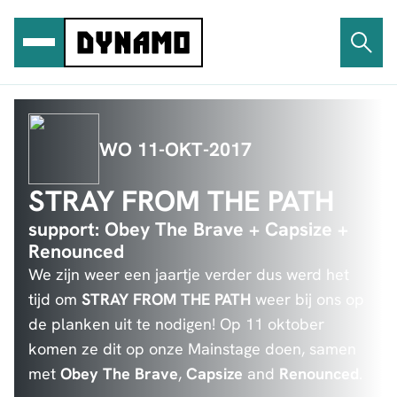
Ga
naar
de
inhoud
WO 11-OKT-2017
STRAY FROM THE PATH
support: Obey The Brave + Capsize +
Renounced
We zijn weer een jaartje verder dus werd het
tijd om
STRAY FROM THE PATH
weer bij ons op
de planken uit te nodigen! Op 11 oktober
komen ze dit op onze Mainstage doen, samen
met
Obey The Brave
,
Capsize
and
Renounced
.