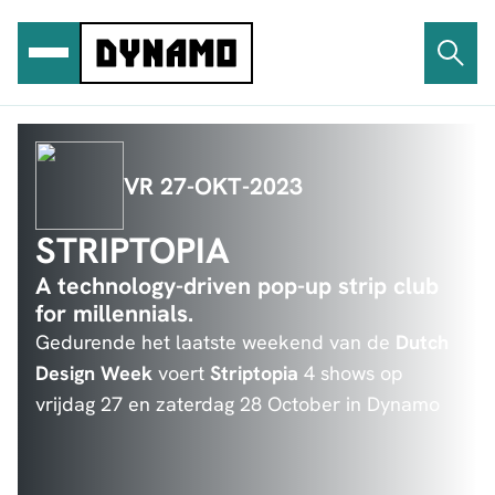
Ga
naar
de
inhoud
VR 27-OKT-2023
STRIPTOPIA
A technology-driven pop-up strip club
for millennials.
Gedurende het laatste weekend van de
Dutch
Design Week
voert
Striptopia
4 shows op
vrijdag 27 en zaterdag 28 October in Dynamo