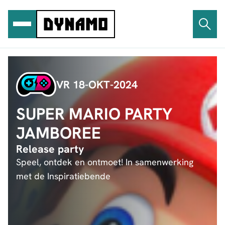
Ga
naar
de
inhoud
VR 18-OKT-2024
SUPER MARIO PARTY
JAMBOREE
Release party
Speel, ontdek en ontmoet! In samenwerking
met de Inspiratiebende