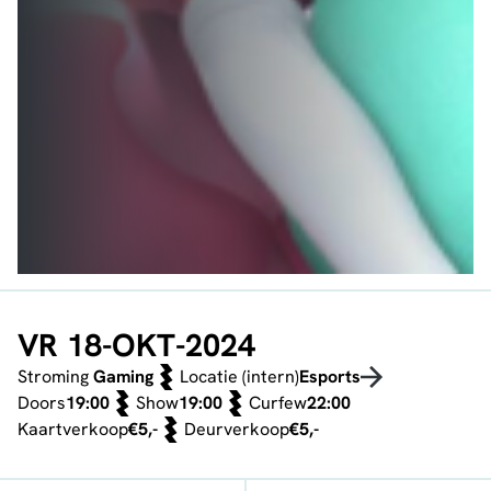
VR 18-OKT-2024
Stroming
Gaming
Locatie (intern)
Esports
Doors
19:00
Show
19:00
Curfew
22:00
Kaartverkoop
€5,-
Deurverkoop
€5,-