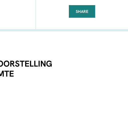
SHARE
FACEBOOK
TELEGRAM
WHATSAPP
OORSTELLING
IMTE