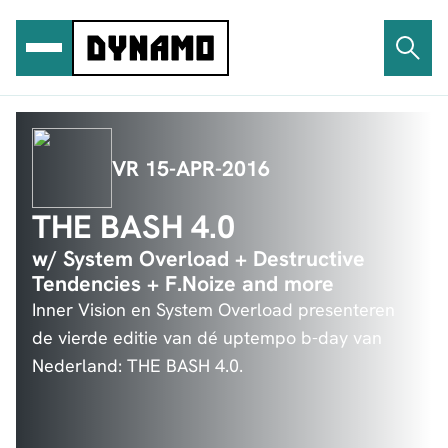
Ga
naar
de
inhoud
VR 15-APR-2016
THE BASH 4.0
w/ System Overload + Destructive
Tendencies + F.Noize and more
Inner Vision en System Overload presenteren
de vierde editie van dé uptempo b-day van
Nederland: THE BASH 4.0.