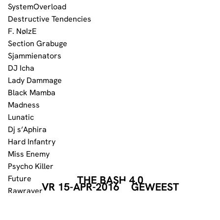
SystemOverload
Destructive Tendencies
F. NøIzE
Section Grabuge
Sjammienators
DJ Icha
Lady Dammage
Black Mamba
Madness
Lunatic
Dj s’Aphira
Hard Infantry
Miss Enemy
Psycho Killer
Future
THE BASH 4.0
VR 15-APR-2016
GEWEEST
Rawraver
Edge of Darkness
Noize Destructor