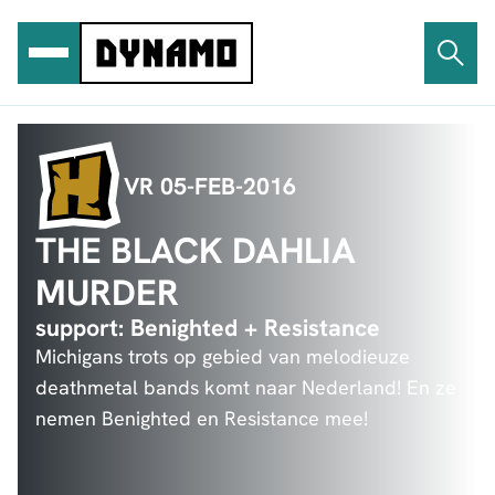
Ga
naar
de
inhoud
VR 05-FEB-2016
THE BLACK DAHLIA
MURDER
support: Benighted + Resistance
Michigans trots op gebied van melodieuze
deathmetal bands komt naar Nederland! En ze
nemen Benighted en Resistance mee!