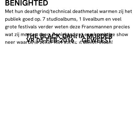
BENIGHTED
Met hun deathgrind/technical deathmetal warmen zij het
publiek goed op. 7 studioalbums, 1 livealbum en veel
grote festivals verder weten deze Fransmannen precies
wat zij moeten doen. Benighted zet een krachtige show
THE BLACK DAHLIA MURDER
VR 05-FEB-2016
GEWEEST
neer waarbij je zeker niet stil kunt blijven staan!
RESISTANCE (B)
EVENT POSTER
DOWNLOAD