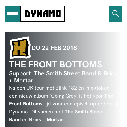
Ga
naar
de
inhoud
DO 22-FEB-2018
THE FRONT BOTTOMS
Support: The Smith Street Band & Brick
+ Mortar
Na een UK tour met Blink 182 én in oktober
een nieuw album ‘Going Grey’ is het voor
The
Front Bottoms
tijd voor een episch optreden bij
Dynamo. Dit samen met
The Smith Street
Band
en
Brick + Mortar
.