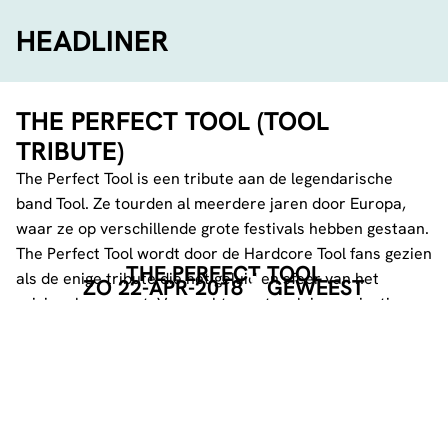
HEADLINER
THE PERFECT TOOL (TOOL
TRIBUTE)
The Perfect Tool is een tribute aan de legendarische
band Tool. Ze tourden al meerdere jaren door Europa,
waar ze op verschillende grote festivals hebben gestaan.
The Perfect Tool wordt door de Hardcore Tool fans gezien
THE PERFECT TOOL
als de enige tribute die het geluid en sfeer van het
ZO 22-APR-2018
GEWEEST
origineel evenaart. Verwacht spectaculaire projecties,
lasers en kolossale muziek tijdens deze show!
www.facebook.com/theperfecttool/