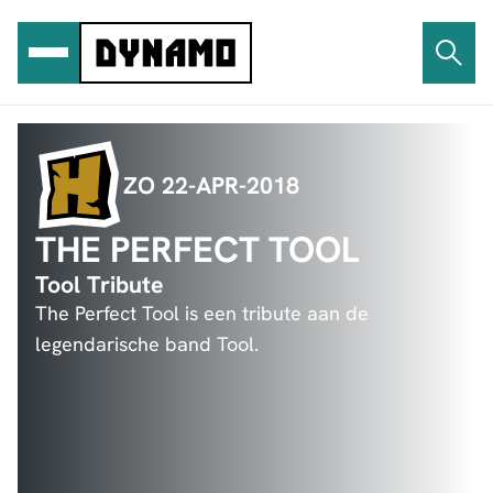
Ga
naar
de
inhoud
ZO 22-APR-2018
THE PERFECT TOOL
Tool Tribute
The Perfect Tool is een tribute aan de
legendarische band Tool.