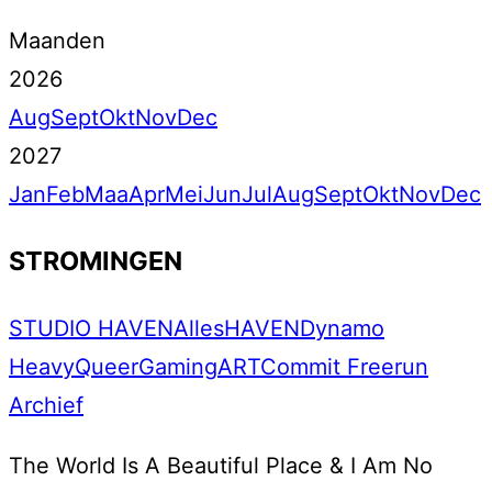
Maanden
2026
Aug
Sept
Okt
Nov
Dec
2027
Jan
Feb
Maa
Apr
Mei
Jun
Jul
Aug
Sept
Okt
Nov
Dec
STROMINGEN
STUDIO HAVEN
Alles
HAVEN
Dynamo
Heavy
Queer
Gaming
ART
Commit Freerun
Archief
The World Is A Beautiful Place & I Am No