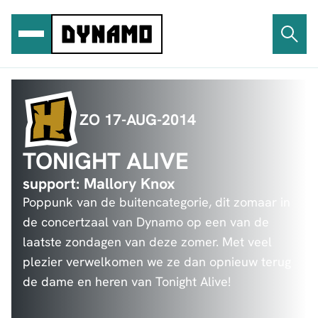
Ga
naar
de
inhoud
ZO 17-AUG-2014
TONIGHT ALIVE
support: Mallory Knox
Poppunk van de buitencategorie, dit zomaar in
de concertzaal van Dynamo op een van de
laatste zondagen van deze zomer. Met veel
plezier verwelkomen we ze dan opnieuw terug
de dame en heren van Tonight Alive!