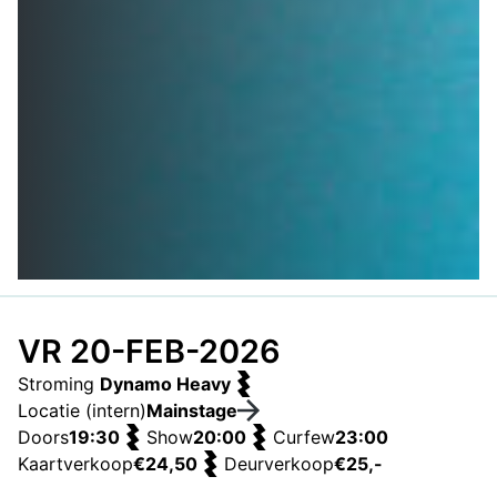
VR 20-FEB-2026
Stroming
Dynamo Heavy
Locatie (intern)
Mainstage
Doors
19:30
Show
20:00
Curfew
23:00
Kaartverkoop
€24,50
Deurverkoop
€25,-