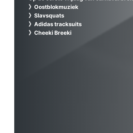
》Oostblokmuziek
》Slavsquats
》Adidas tracksuits
》Cheeki Breeki