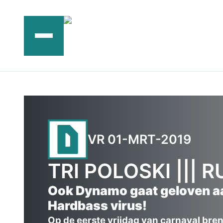
Ga
naar
de
inhoud
VR 01-MRT-2019
TRI POLOSKI |||
Ook Dynamo gaat geloven a
Hardbass virus!
Op de eerste vrijdag van carnaval bren