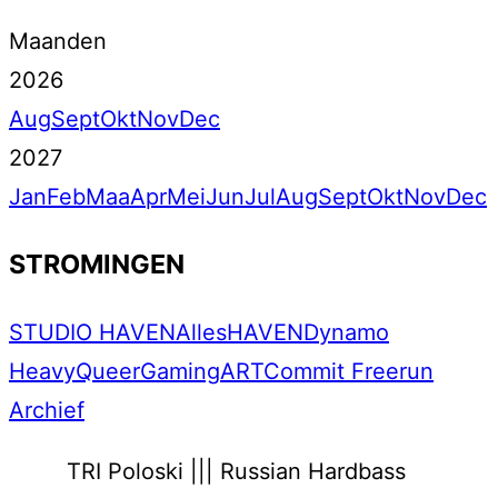
Maanden
2026
Aug
Sept
Okt
Nov
Dec
2027
Jan
Feb
Maa
Apr
Mei
Jun
Jul
Aug
Sept
Okt
Nov
Dec
STROMINGEN
STUDIO HAVEN
Alles
HAVEN
Dynamo
Heavy
Queer
Gaming
ART
Commit Freerun
Archief
TRI Poloski ||| Russian Hardbass