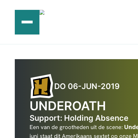
Ga
naar
de
inhoud
DO 06-JUN-2019
UNDEROATH
Support: Holding Absence
Een van de grootheden uit de scene:
Unde
juni staat dit Amerikaans sextet op onze