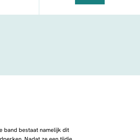
FACEBOOK
TELEGRAM
WHATSAPP
 band bestaat namelijk dit
dperken. Nadat ze een tijdje