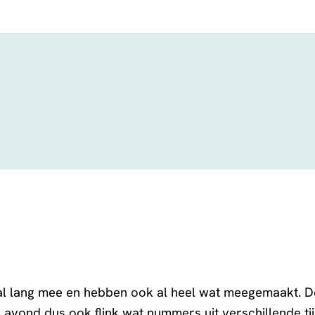
l lang mee en hebben ook al heel wat meegemaakt. De
e avond dus ook flink wat nummers uit verschillende tij