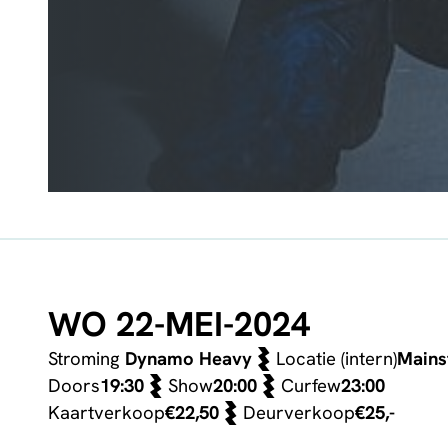
WO 22-MEI-2024
Stroming
Dynamo Heavy
Locatie (intern)
Mains
Doors
19:30
Show
20:00
Curfew
23:00
Kaartverkoop
€22,50
Deurverkoop
€25,-