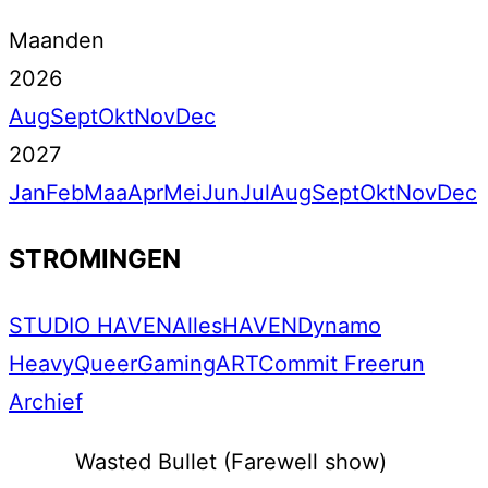
Maanden
2026
Aug
Sept
Okt
Nov
Dec
2027
Jan
Feb
Maa
Apr
Mei
Jun
Jul
Aug
Sept
Okt
Nov
Dec
STROMINGEN
STUDIO HAVEN
Alles
HAVEN
Dynamo
Heavy
Queer
Gaming
ART
Commit Freerun
Archief
Wasted Bullet (Farewell show)