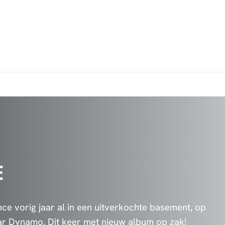
E
e vorig jaar al in een uitverkochte basement, op
r Dynamo. Dit keer met nieuw album op zak!