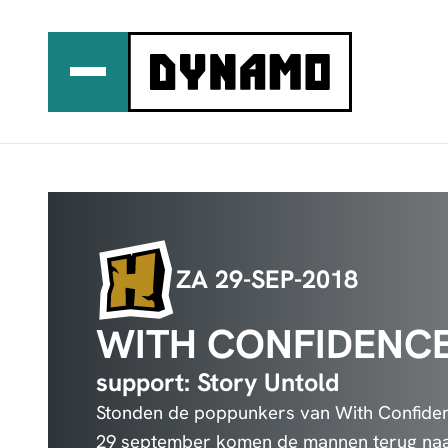
Ga
naar
de
inhoud
ZA 29-SEP-2018
WITH CONFIDENC
support: Story Untold
Stonden de poppunkers van With Confidenc
29 september komen de mannen terug naa