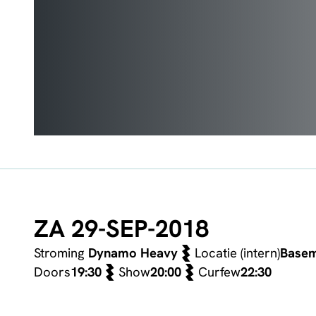
ZA 29-SEP-2018
Stroming
Dynamo Heavy
Locatie (intern)
Base
Doors
19:30
Show
20:00
Curfew
22:30