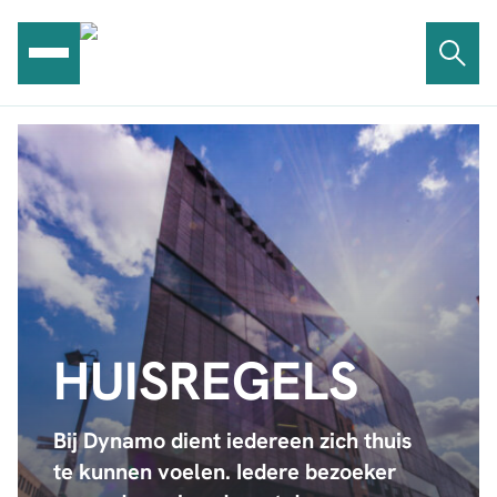
Ga
naar
de
inhoud
HUISREGELS
Bij Dynamo dient iedereen zich thuis
te kunnen voelen. Iedere bezoeker