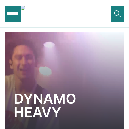
Ga
naar
de
inhoud
DYNAMO
HEAVY