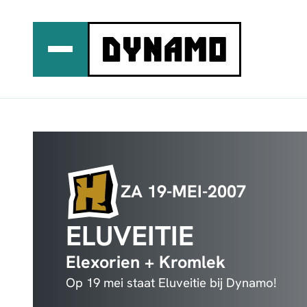
Ga
naar
de
inhoud
ZA 19-MEI-2007
ELUVEITIE
Elexorien + Kromlek
Op 19 mei staat Eluveitie bij Dynamo!