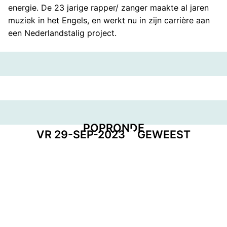
energie. De 23 jarige rapper/ zanger maakte al jaren
muziek in het Engels, en werkt nu in zijn carrière aan
een Nederlandstalig project.
POPRONDE
VR 29-SEP-2023
GEWEEST
GEORGANISEERD DOOR
DEEL DEZE PAGINA
Facebook
Telegram
Twitter
WhatsApp
E-mail
LinkedIn