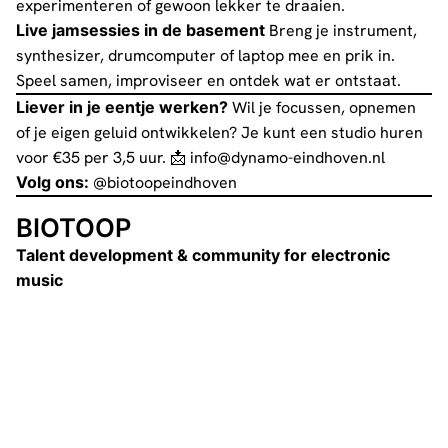
experimenteren of gewoon lekker te draaien.
Live jamsessies in de basement
Breng je instrument,
synthesizer, drumcomputer of laptop mee en prik in.
Speel samen, improviseer en ontdek wat er ontstaat.
Liever in je eentje werken?
Wil je focussen, opnemen
of je eigen geluid ontwikkelen? Je kunt een studio huren
voor €35 per 3,5 uur. 📩
info@dynamo-eindhoven.nl
Volg ons:
@biotoopeindhoven
BIOTOOP
Talent development & community for electronic
music
Biotoop is a talent development platform for young
people with a passion for electronic music. Our mission is
to connect and grow Eindhoven’s electronic music scene
— by sharing experiences, organising activities, and
creating a safe, friendly space to meet like-minded
people.