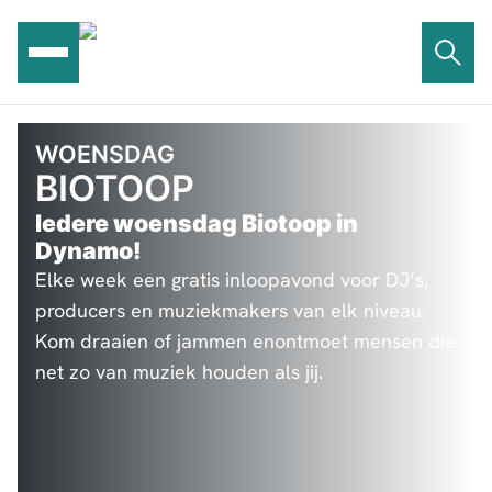
Ga
naar
de
inhoud
WOENSDAG
BIOTOOP
Iedere woensdag Biotoop in
Dynamo!
Elke week een gratis inloopavond voor DJ’s,
producers en muziekmakers van elk niveau.
Kom draaien of jammen enontmoet mensen die
net zo van muziek houden als jij.