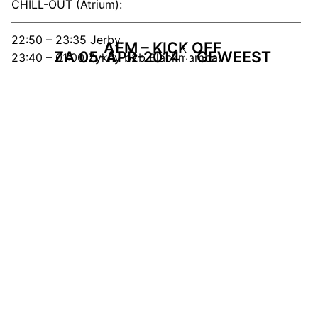
CHILL-OUT (Atrium):
—————————————————————————–
22:50 – 23:35 Jerby.
AEM – KICK OFF
ZA 05-APR-2014
GEWEEST
23:40 – 01:00 Zykny b2b Blackmamba.
01:05 – 01:50 Redst3r.
01:55 – 02:40 Raw Vision extra set.
02:45 – 03:30 Nachtwerck.
=======================================
=======================================