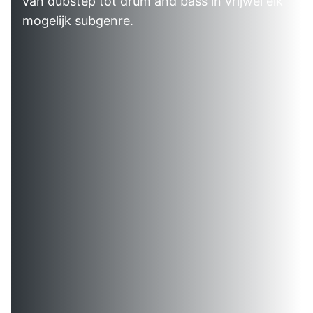
van dubstep tot drum and bass in vrijwel elk
mogelijk subgenre.