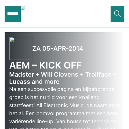
Ga
naar
de
inhoud
ZA 05-APR-2014
AEM – KICK OFF
Madster + Will Clovens + Trollface +
Lucass and more
Na een succesvolle pagina en bijbehorende
groep is het nu tijd voor een knallend
startfeest! All Electronic Music, de naam zegt
het al. Een bomvol programma met een heel
variërende line-up. Van house tot techno en