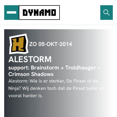
Ga
naar
de
inhoud
ZO 05-OKT-2014
ALESTORM
support: Brainstorm + Troldhauger +
Crimson Shadows
Alestorm: Wie is er sterker, De Piraat of de
Ninja? Wij denken toch dat de Piraat beter en
vooral harder is.