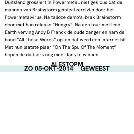
Duitsland grossiert in Powermetal, niet gek dus dat de
mannen van Brainstorm geïnfecteerd zijn door het
Powermetalvirus. Na talloze demo’s, brak Brainstorm
door met hun release “Hungry”. Na een tour met Iced
Earth verving Andy B Franck de oude zanger en nam de
band “All Those Words” op, en dat werd een internet hit.
Met hun laatste plaar “On The Spu Of The Moment”
hopen de duitsers nog meer fans te winnen.
ALESTORM
ZO 05-OKT-2014
GEWEEST
TROLDHAUGEN
Wacky Folk Metal uit Wollongong, Australie. Kijk daar
houden we van. Bands die zich niet te serieus nemen,
maar toch flink gas kunnen geven. Gypsy foot-stomping,
in combinatie met carnavaleske technisch progressive
metal. Troldhaugen zit midden in de opnames van hun 2e