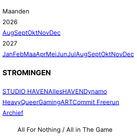
Maanden
2026
Aug
Sept
Okt
Nov
Dec
2027
Jan
Feb
Maa
Apr
Mei
Jun
Jul
Aug
Sept
Okt
Nov
Dec
STROMINGEN
STUDIO HAVEN
Alles
HAVEN
Dynamo
Heavy
Queer
Gaming
ART
Commit Freerun
Archief
All For Nothing / All in The Game