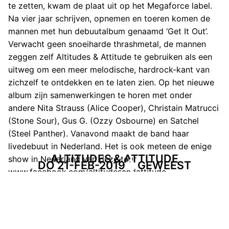
te zetten, kwam de plaat uit op het Megaforce label.
Na vier jaar schrijven, opnemen en toeren komen de
mannen met hun debuutalbum genaamd ‘Get It Out’.
Verwacht geen snoeiharde thrashmetal, de mannen
zeggen zelf Altitudes & Attitude te gebruiken als een
uitweg om een meer melodische, hardrock-kant van
zichzelf te ontdekken en te laten zien. Op het nieuwe
album zijn samenwerkingen te horen met onder
andere Nita Strauss (Alice Cooper), Christain Matrucci
(Stone Sour), Gus G. (Ozzy Osbourne) en Satchel
(Steel Panther). Vanavond maakt de band haar
livedebuut in Nederland. Het is ook meteen de enige
ALTITUDES & ATTITUDE
show in Nederland van deze tour
DO 21-FEB-2019
GEWEEST
www.facebook.com/altitudesandattitude