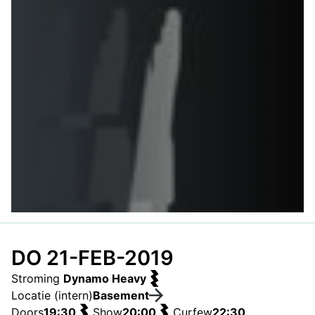
DO 21-FEB-2019
Stroming
Dynamo Heavy
Locatie (intern)
Basement
Doors
19:30
Show
20:00
Curfew
22:30