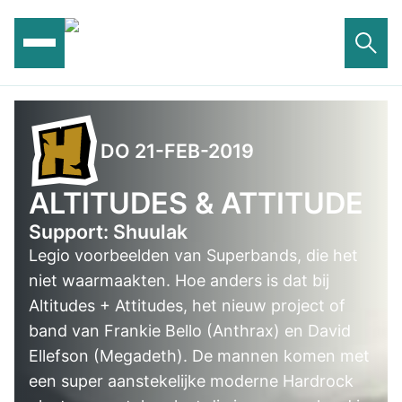
Ga
naar
de
inhoud
DO 21-FEB-2019
ALTITUDES & ATTITUDE
Support: Shuulak
Legio voorbeelden van Superbands, die het
niet waarmaakten. Hoe anders is dat bij
Altitudes + Attitudes, het nieuw project of
band van Frankie Bello (Anthrax) en David
Ellefson (Megadeth). De mannen komen met
een super aanstekelijke moderne Hardrock