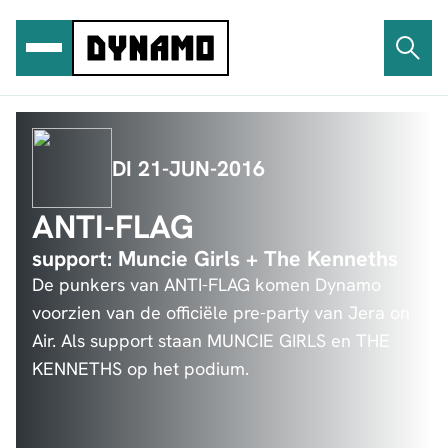
Ga
naar
de
inhoud
DI 21-JUN-2016
ANTI-FLAG
support: Muncie Girls + The Kenneths
De punkers van ANTI-FLAG komen Dynamo
voorzien van de officiële pre-party van Jera on
Air. Als support staan MUNCIE GIRLS en THE
KENNETHS op het podium.