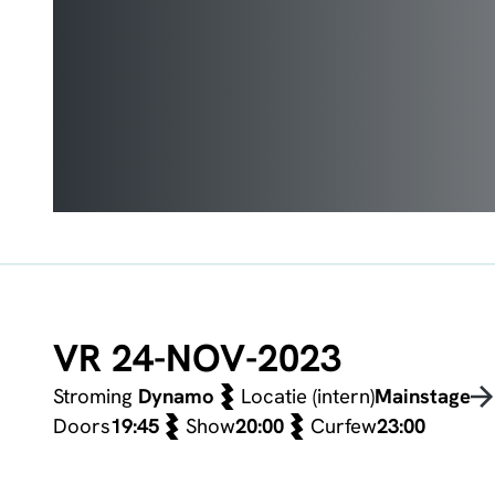
VR 24-NOV-2023
Stroming
Dynamo
Locatie (intern)
Mainstage
Doors
19:45
Show
20:00
Curfew
23:00