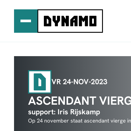
Ga
naar
de
inhoud
VR 24-NOV-2023
ASCENDANT VIER
support: Iris Rijskamp
Op 24 november staat ascendant vierge i