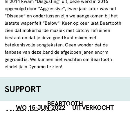
In 2014 kwam “Disgusting” uit, deze werd in 2016
opgevolgd door “Aggressive”, twee jaar later was het
“Disease” en ondertussen zijn we aangekomen bij het
laatste wapenfeit “Below”! Keer op keer laat Beartooth
zien dat mokerharde muziek met catchy refreinen
bestaat en dat je deze goed kunt mixen met
betekenisvolle songteksten. Geen wonder dat de
fanbase van deze band de afgelopen jaren enorm
gegroeid is. We kunnen niet wachten om Beartooth
eindelijk in Dynamo te zien!
SUPPORT
BEARTOOTH
WO 15-JUN-2022
UITVERKOCHT
ANOTHER NOW
De Eindhovense band
Another Now
stond al vaker in
Dynamo. waaronder tijdens de Jera on Air bandbattle