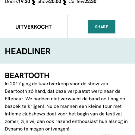
Doors
19:30
Show
20:00
Curfew
22:30
UITVERKOCHT
SHARE
FACEBOOK
TELEGRAM
WHATSA
HEADLINER
BEARTOOTH
In 2017 ging de kaartverkoop voor de show van
Beartooth zó hard, dat deze verplaatst werd naar de
Effenaar. We hadden niet verwacht de band ooit nog op
bezoek te krijgen! Nu de mannen een kleine tour met
intieme clubshows doet voor het begin van de festival
zomer, zijn wij dan ook razend enthousiast hun alsnog in
Dynamo te mogen ontvangen!