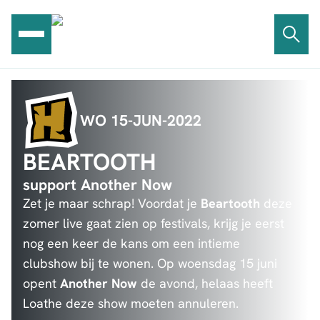
Ga
naar
de
inhoud
WO 15-JUN-2022
BEARTOOTH
support Another Now
Zet je maar schrap! Voordat je
Beartooth
deze
zomer live gaat zien op festivals, krijg je eerst
nog een keer de kans om een intieme
clubshow bij te wonen. Op woensdag 15 juni
opent
Another Now
de avond, helaas heeft
Loathe deze show moeten annuleren.