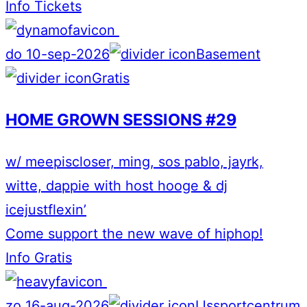
Info
Tickets
do 10-sep-2026
Basement
Gratis
HOME GROWN SESSIONS #29
w/ meepiscloser, ming, sos pablo, jayrk,
witte, dappie with host hooge & dj
icejustflexin’
Come support the new wave of hiphop!
Info
Gratis
zo 16-aug-2026
IJssportcentrum