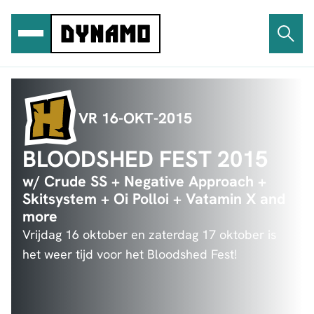
Ga
naar
de
inhoud
VR 16-OKT-2015
BLOODSHED FEST 2015
w/ Crude SS + Negative Approach +
Skitsystem + Oi Polloi + Vatamin X and
more
Vrijdag 16 oktober en zaterdag 17 oktober is
het weer tijd voor het Bloodshed Fest!