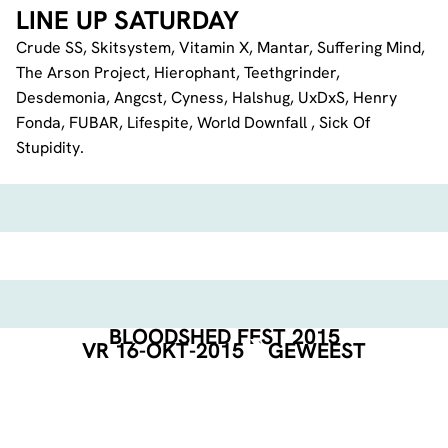
LINE UP SATURDAY
Crude SS, Skitsystem, Vitamin X, Mantar, Suffering Mind,
The Arson Project, Hierophant, Teethgrinder,
Desdemonia, Angcst, Cyness, Halshug, UxDxS, Henry
Fonda, FUBAR, Lifespite, World Downfall , Sick Of
Stupidity.
BLOODSHED FEST 2015
VR 16-OKT-2015
GEWEEST