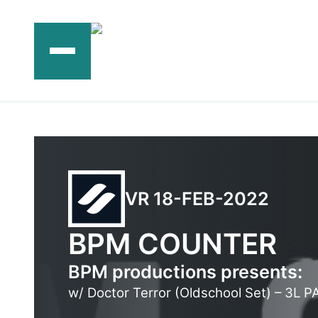
Ga
naar
de
inhoud
VR 18-FEB-2022
BPM COUNTER
BPM productions presents:
w/ Doctor Terror (Oldschool Set) – 3L