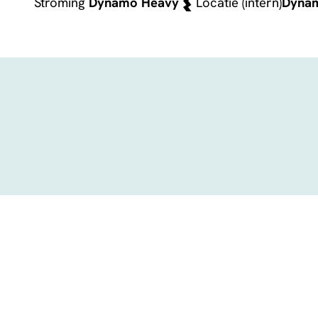
Stroming
Dynamo Heavy
Locatie (intern)
Dyna