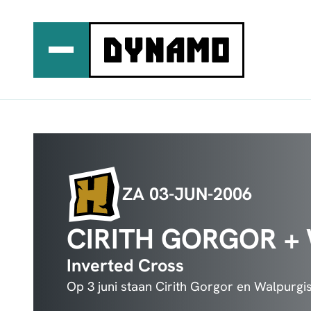
Ga
naar
de
inhoud
ZA 03-JUN-2006
CIRITH GORGOR +
Inverted Cross
Op 3 juni staan Cirith Gorgor en Walpurgi