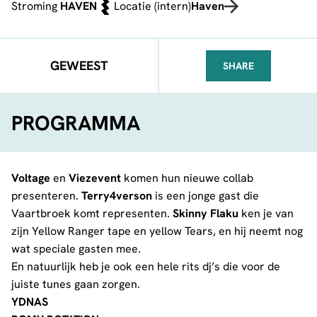
Stroming
HAVEN
Locatie (intern)
Haven
GEWEEST
SHARE
FACEBOOK
TELEGRAM
WHATSA
PROGRAMMA
Voltage
en
Viezevent
komen hun nieuwe collab
presenteren.
Terry4verson
is een jonge gast die
Vaartbroek komt representen.
Skinny Flaku
ken je van
zijn Yellow Ranger tape en yellow Tears, en hij neemt nog
wat speciale gasten mee.
En natuurlijk heb je ook een hele rits dj’s die voor de
juiste tunes gaan zorgen.
YDNAS