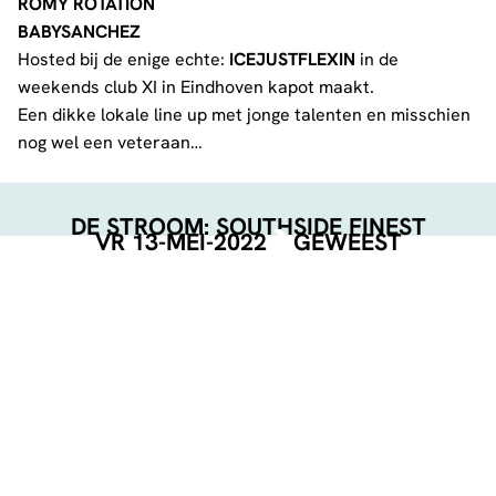
ROMY ROTATION
BABYSANCHEZ
Hosted bij de enige echte:
ICEJUSTFLEXIN
in de
weekends club XI in Eindhoven kapot maakt.
Een dikke lokale line up met jonge talenten en misschien
nog wel een veteraan…
DE STROOM: SOUTHSIDE FINEST
VR 13-MEI-2022
GEWEEST
EVENT POSTER
DOWNLOAD