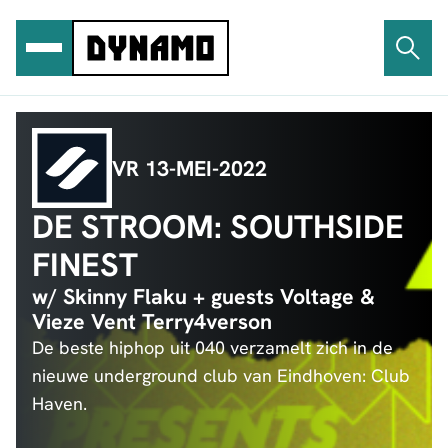
Ga
naar
de
inhoud
VR 13-MEI-2022
DE STROOM: SOUTHSIDE
FINEST
w/ Skinny Flaku + guests Voltage &
Vieze Vent Terry4verson
De beste hiphop uit 040 verzamelt zich in de
nieuwe underground club van Eindhoven: Club
Haven.