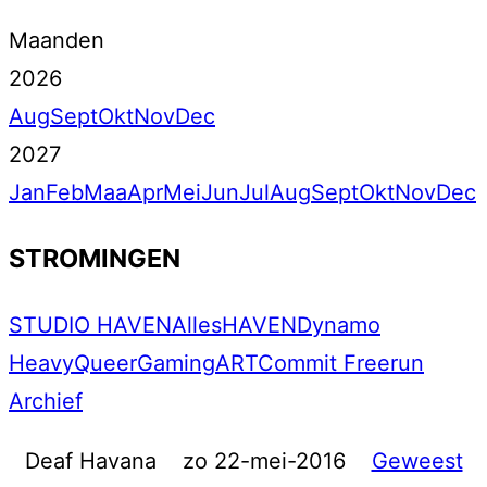
Maanden
2026
Aug
Sept
Okt
Nov
Dec
2027
Jan
Feb
Maa
Apr
Mei
Jun
Jul
Aug
Sept
Okt
Nov
Dec
STROMINGEN
STUDIO HAVEN
Alles
HAVEN
Dynamo
Heavy
Queer
Gaming
ART
Commit Freerun
Archief
Deaf Havana
zo 22-mei-2016
Geweest