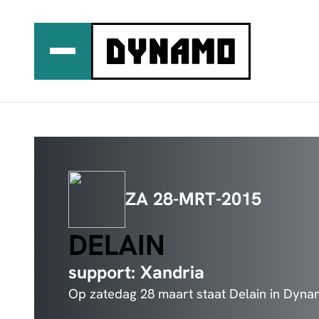
Ga
naar
de
inhoud
ZA 28-MRT-2015
DELAIN
support: Xandria
Op zatedag 28 maart staat Delain in Dyna