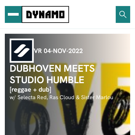
Ga
naar
de
inhoud
VR 04-NOV-2022
DUBHOVEN MEETS
STUDIO HUMBLE
[reggae + dub]
w/ Selecta Red, Ras Cloud & Sister Marlou