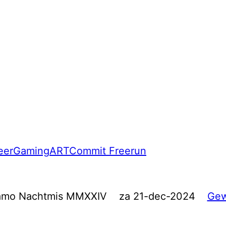
eer
Gaming
ART
Commit Freerun
amo Nachtmis MMXXIV
za 21-dec-2024
Gew