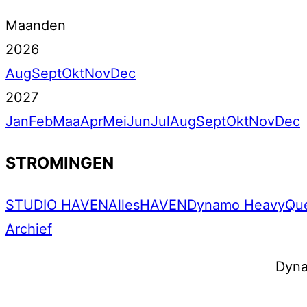
Maanden
2026
Aug
Sept
Okt
Nov
Dec
2027
Jan
Feb
Maa
Apr
Mei
Jun
Jul
Aug
Sept
Okt
Nov
Dec
STROMINGEN
STUDIO HAVEN
Alles
HAVEN
Dynamo Heavy
Qu
Archief
Dyn