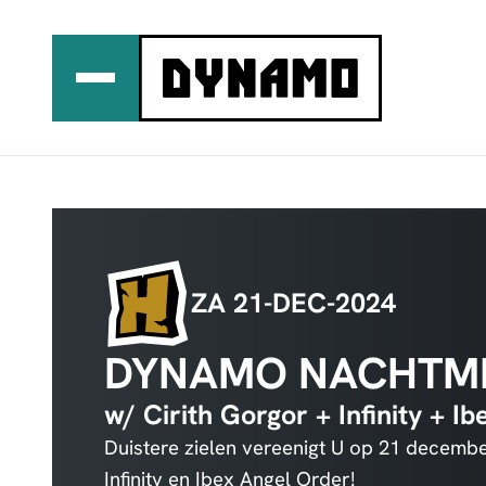
Ga
naar
de
inhoud
ZA 21-DEC-2024
DYNAMO NACHTMI
w/ Cirith Gorgor + Infinity + I
Duistere zielen vereenigt U op 21 decemb
Infinity en Ibex Angel Order!