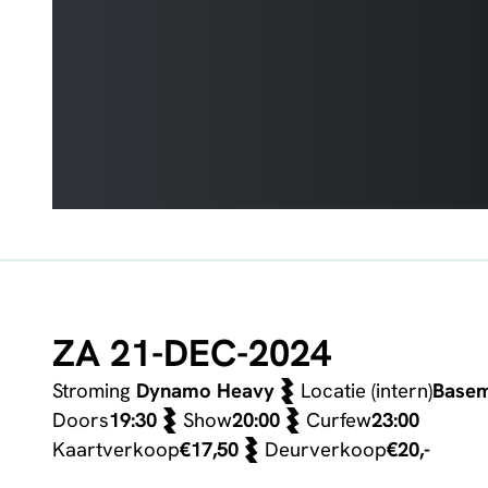
ZA 21-DEC-2024
Stroming
Dynamo Heavy
Locatie (intern)
Base
Doors
19:30
Show
20:00
Curfew
23:00
Kaartverkoop
€17,50
Deurverkoop
€20,-