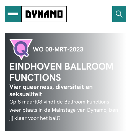
Ga
naar
de
inhoud
WO 08-MRT-2023
EINDHOVEN BALLROOM
FUNCTIONS
Vier queerness, diversiteit en
seksualiteit
Op 8 maart08 vindt de Ballroom Functions
weer plaats in de Mainstage van Dynamo, ben
jij klaar voor het ball?