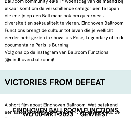
Ballroom community elke 1
woensdag van de maand bij
elkaar komt om de verschillende categorieën te lopen
die er zijn op een Ball maar ook om queerness,
diversiteit en seksualiteit te vieren. Eindhoven Ballroom
Functions brengt de cultuur tot leven die je wellicht
eerder hebt gezien in shows als Pose, Legendary of in de
documentaire Paris is Burning.
Volg ons op de instagram van Ballroom Functions
(
@eindhoven.ballroom
)!
VICTORIES FROM DEFEAT
A short film about Eindhoven Ballroom. Wat betekend
EINDHOVEN BALLROOM FUNCTIONS
een safe space het voor de community en wat houd de
WO 08-MRT-2023
GEWEEST
Eindhoven Ballroom in. Het verhaal achter de Ballroom
wordt verteld door Lenka en Shahin, beide actief in de