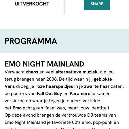
UITVERKOCHT
SHARE
FACEBOOK
TELEGRAM
WHATSA
PROGRAMMA
EMO NIGHT MAINLAND
Verwacht
chaos
en veel
alternatieve muziek
, die jou
terug brengen naar 2008. De tijd waarin jij
geblokte
Vans
droeg, je
roze haarspeldjes
in je
zwarte haar
zaten,
de posters van
Fall Out Boy
en
Paramore
je kamer
versierde en waar je tegen je ouders vertelde
dat
Emo
echt geen ‘fase’ was, maar jouw identiteit!
Op deze avond brengen de vertrouwde DJ-teams van
Emo Night Mainland je favoriete 00’s emo, pop-punk en