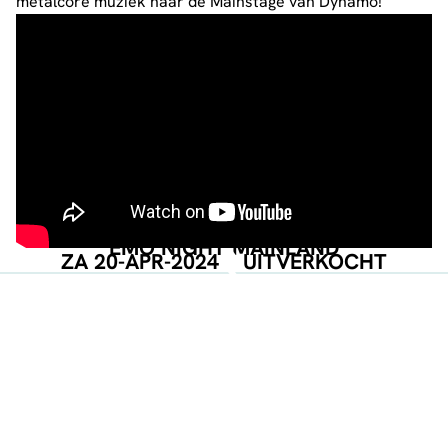
metalcore muziek naar de Mainstage van Dynamo!
EMO NIGHT MAINLAND
ZA 20-APR-2024
UITVERKOCHT
EVENT POSTER
DOWNLOAD