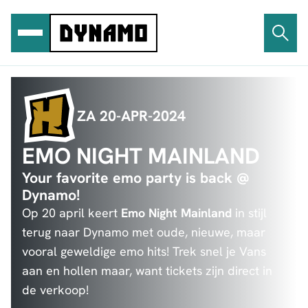
Ga
naar
de
inhoud
ZA 20-APR-2024
EMO NIGHT MAINLAND
Your favorite emo party is back @
Dynamo!
Op 20 april keert
Emo Night Mainland
in stijl
terug naar Dynamo met oude, nieuwe, maar
vooral geweldige emo hits! Trek snel je Vans
aan en hollen maar, want tickets zijn direct in
de verkoop!