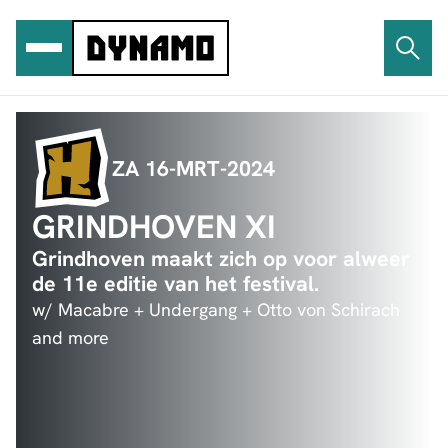
Ga
naar
de
inhoud
ZA 16-MRT-2024
GRINDHOVEN XI
Grindhoven maakt zich op voor alweer
de 11e editie van het festival.
w/ Macabre + Undergang + Otto von Schirach
and more