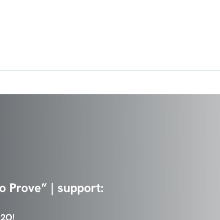
o Prove” | support:
H2O
!