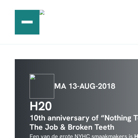
Ga
naar
de
inhoud
MA 13-AUG-2018
H20
10th anniversary of “Nothing T
The Job & Broken Teeth
Een van de grote NYHC smaakmakers is