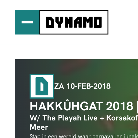
Ga
naar
de
inhoud
ZA 10-FEB-2018
HAKKÛHGAT 2018 
W/ Tha Playah Live + Korsakof
Meer
Stap in een wereld waar carnaval en jungle