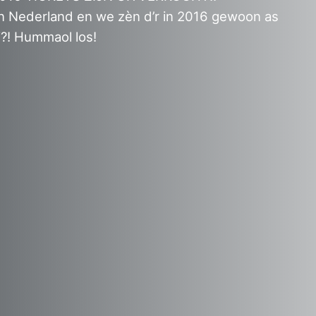
an Nederland en we zèn d’r in 2016 gewoon as
j?! Hummaol los!