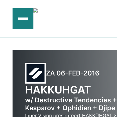
Ga
naar
de
inhoud
ZA 06-FEB-2016
HAKKUHGAT
w/ Destructive Tendencies 
Kasparov + Ophidian + Djipe
Inner Vision presenteert HAKKÛHGAT 